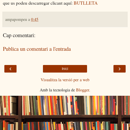
que us podeu descarregar clicant aquí:
BUTLLETA
ampapompeu
a
0:45
Cap comentari:
Publica un comentari a l'entrada
‹
›
Inici
Visualitza la versió per a web
Amb la tecnologia de
Blogger
.